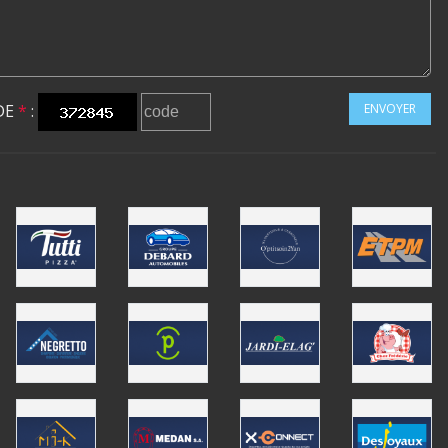
DE
*
:
ENVOYER